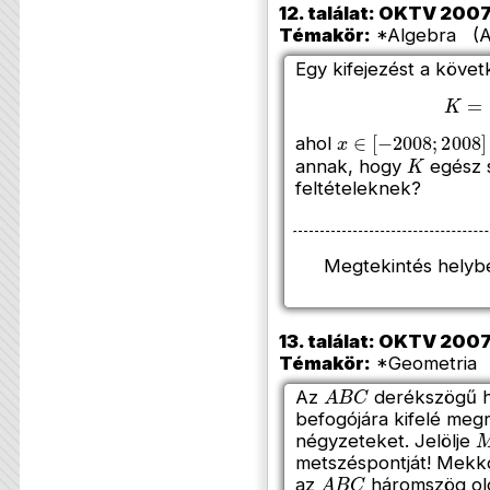
12. találat: OKTV 2007
Témakör:
*Algebra (Az
Egy kifejezést a követ
K
=
x
x
∈
[
−
2008
;
2008
ahol
K
annak, hogy
egész 
feltételeknek?
Megtekintés helyb
13. találat: OKTV 2007
Témakör:
*Geometria (
A
B
C
Az
derékszögű 
befogójára kifelé meg
négyzeteket. Jelölje
metszéspontját! Mekk
A
B
C
az
háromszög old