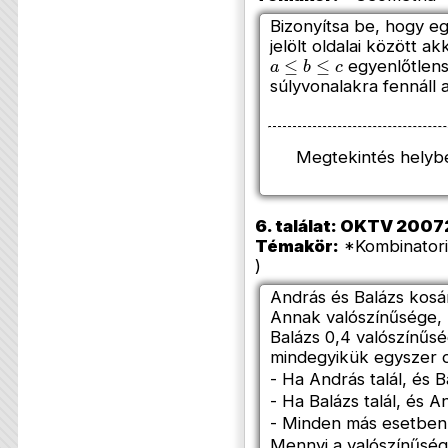
Bizonyítsa be, hogy e
jelölt oldalai között a
a
≤
b
≤
c
egyenlőtlens
súlyvonalakra fennáll 
Megtekintés helyb
6. találat: OKTV 20072
Témakör:
*Kombinatori
)
András és Balázs kosá
Annak valószínűsége, 
Balázs 0,4 valószínűs
mindegyikük egyszer 
- Ha András talál, és 
- Ha Balázs talál, és 
- Minden más esetben
Mennyi a valószínűség