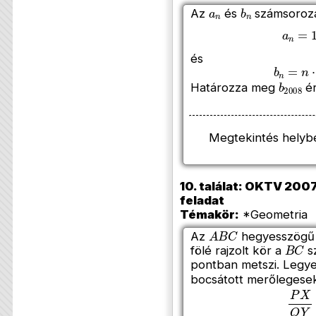
a
n
b
n
Az
és
számsorozat
a
n
=
1
és
b
n
=
n
⋅
a
b
200
Határozza meg
ér
Megtekintés helyb
10. találat: OKTV 20072
feladat
Témakör:
*Geometria (
A
B
C
Az
hegyesszögű
B
C
fölé rajzolt kör a
s
pontban metszi. Legy
bocsátott merőlegesek
P
X
Q