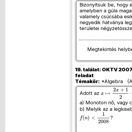
Bizonyítsuk be, hogy e
amelyben a gúla magas
valamely csúcsába esi
negyedik hatványa leg
területei négyzetössz
Megtekintés helyb
19. találat: OKTV 2007/
feladat
Témakör:
*Algebra (Az
x
↦
2
x
+
1
2
−
x
2
Adott az
a) Monoton nő, vagy 
b) Melyik az a legkise
f
(
n
)
<
1
2008
?