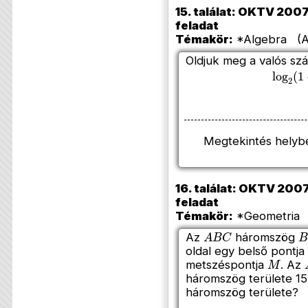
15. találat: OKTV 2007/
feladat
Témakör:
*Algebra (Az
Oldjuk meg a valós sz
log
2
(
1
Megtekintés helyb
16. találat: OKTV 2007/
feladat
Témakör:
*Geometria 
A
B
C
B
Az
háromszög
oldal egy belső pontja
M
metszéspontja
. Az
háromszög területe 1
háromszög területe?