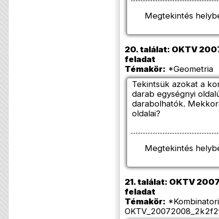
Megtekintés helyb
20. találat: OKTV 2007/
feladat
Témakör:
*Geometria 
Tekintsük azokat a k
darab egységnyi oldal
darabolhatók. Mekkor
oldalai?
Megtekintés helyb
21. találat: OKTV 2007/
feladat
Témakör:
*Kombinatori
OKTV_20072008_2k2f2f