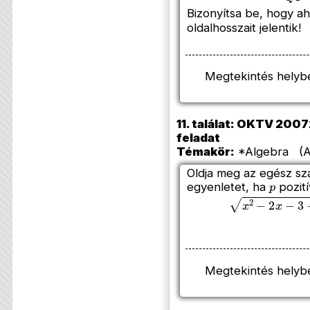
Bizonyítsa be, hogy a
oldalhosszait jelentik!
Megtekintés helyb
11. találat: OKTV 20072
feladat
Témakör:
*Algebra (Az
Oldja meg az egész s
p
egyenletet, ha
pozití
x
2
−
2
x
−
3
−
p
2
Megtekintés helyb