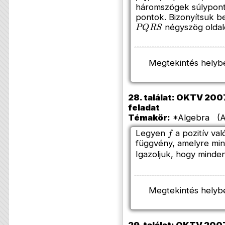
háromszögek súlypontj
pontok. Bizonyítsuk b
P
Q
R
S
négyszög oldal
Megtekintés helyb
28. találat: OKTV 2007/
feladat
Témakör:
*Algebra (Az
f
Legyen
a pozitív va
függvény, amelyre mi
Igazoljuk, hogy minde
Megtekintés helyb