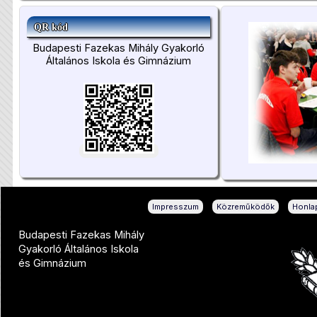
QR kód
Budapesti Fazekas Mihály Gyakorló
Általános Iskola és Gimnázium
|
|
Impresszum
Közreműködők
Honlap
Budapesti Fazekas Mihály
Gyakorló Általános Iskola
és Gimnázium