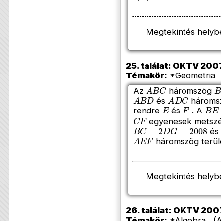
Megtekintés helyb
25. találat: OKTV 2007
Témakör:
*Geometria 
A
B
C
B
Az
háromszög
A
B
D
A
D
C
és
háromsz
E
F
B
E
rendre
és
. A
C
F
egyenesek metszé
B
C
=
2
D
G
=
2008
és
A
E
F
háromszög terül
Megtekintés helyb
26. találat: OKTV 2007
Témakör:
*Algebra (A