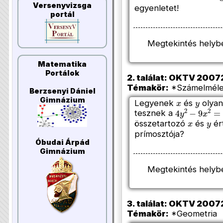
Versenyvizsga
egyenletet!
portál
Megtekintés helyb
Matematika
Portálok
2. találat: OKTV 200720
Témakör:
*Számelmélet
Berzsenyi Dániel
x
y
Gimnázium
Legyenek
és
olyan
4
y
2
−
9
x
2
=
tesznek a
x
y
összetartozó
és
ér
prímosztója?
Óbudai Árpád
Gimnázium
Megtekintés helyb
3. találat: OKTV 200720
Témakör:
*Geometria (