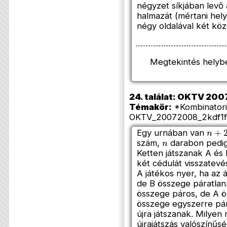
négyzet síkjában levő
halmazát (mértani hel
négy oldalával két köz
Megtekintés helyb
24. találat: OKTV 2007
Témakör:
*Kombinatori
OKTV_20072008_2kdf1f
n
+
2
Egy urnában van
n
szám,
darabon pedig
Ketten játszanak A és 
két cédulát visszatevés
A játékos nyer, ha az 
de B összege páratlan
összege páros, de A ö
összege egyszerre pár
újra játszanak. Milyen
újrajátszás valószínűs