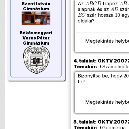
A
B
C
D
A
B
Az
trapéz
Szent István
A
D
alapnak és az
szá
Gimnázium
B
C
10
szár hossza
egy
oldalai?
Békásmegyeri
Veres Péter
Megtekintés helyb
Gimnázium
4. találat: OKTV 200720
Témakör:
*Számelmélet
2
Bizonyítsa be, hogy
tel!
Megtekintés helyb
5. találat: OKTV 200720
Témakör:
*Geometria (