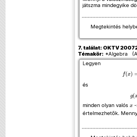
játszma mindegyike dö
Megtekintés helyb
7. találat: OKTV 200720
Témakör:
*Algebra (Az
Legyen
f
(
x
)
=
és
g
(
x
minden olyan valós
-
értelmezhetők. Menn