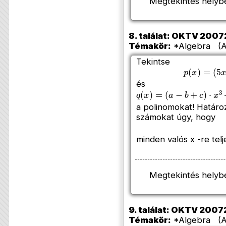
Megtekintés helyb
8. találat: OKTV 200720
Témakör:
*Algebra (Az
Tekintse
p
(
x
)
=
(
5
x
és
q
(
x
)
=
(
a
−
b
+
c
)
⋅
x
3
+
(
3
a polinomokat! Határ
számokat úgy, hogy
minden valós x -re telj
Megtekintés helyb
9. találat: OKTV 200720
Témakör:
*Algebra (Az