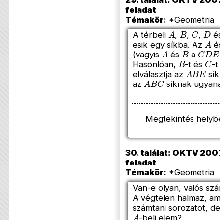
29. találat: OKTV 2007/
feladat
Témakör:
*Geometria (
A
B
C
D
A térbeli
,
,
,
é
A
esik egy síkba. Az
é
A
B
C
D
E
(vagyis
és
a
B
C
Hasonlóan,
-t és
-t
A
B
E
elválasztja az
sík
A
B
C
az
síknak ugyanar
Megtekintés helyb
30. találat: OKTV 2007/
feladat
Témakör:
*Geometria (
Van-e olyan, valós szá
A végtelen halmaz, a
számtani sorozatot, d
A
-beli elem?