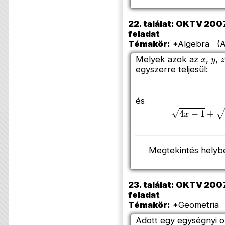
22. találat: OKTV 2007
feladat
Témakör:
*Algebra (A
x
y
Melyek azok az
,
,
egyszerre teljesül:
és
4
x
−
1
+
4
y
−
1
+
Megtekintés helyb
23. találat: OKTV 2007
feladat
Témakör:
*Geometria 
Adott egy egységnyi o