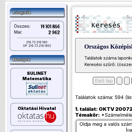
Látogatók
Összes:
14 101 856
Mai:
2 962
216.73.216.180
Országos Középi
(IP: 216.73.216.180)
Találatok száma laponk
Honlapok
Keresési szűrő: (összes
SULINET
Matematika
Első lap
Találatok száma: 594 (list
Oktatási Hivatal
1. találat: OKTV 200720
Témakör:
*Számelmélet
Oldja meg a valós szá
lo