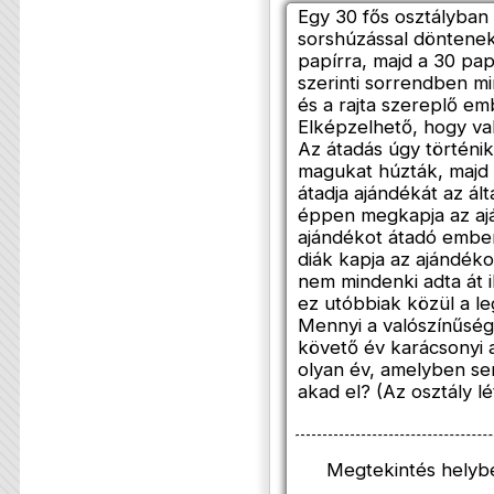
Egy 30 fős osztályban
sorshúzással döntenek.
papírra, majd a 30 pa
szerinti sorrendben m
és a rajta szereplő em
Elképzelhető, hogy va
Az átadás úgy történik
magukat húzták, majd a
átadja ajándékát az ál
éppen megkapja az ajá
ajándékot átadó ember.
diák kapja az ajándékot
nem mindenki adta át i
ez utóbbiak közül a leg
Mennyi a valószínűség
követő év karácsonyi 
olyan év, amelyben se
akad el? (Az osztály 
Megtekintés helyb