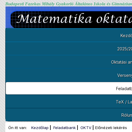
Budapesti Fazekas Mihály Gyakorló Általános Iskola és Gimnáziu
Kezdő
2025/2
Oktatási 
Versen
Feladat
TeX / L
Rólu
Ön itt van:
Kezdőlap
Feladatbank
OKTV
Előnézeti lekérés