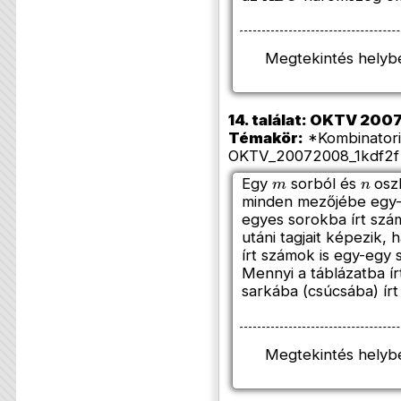
Megtekintés helyb
14. találat: OKTV 2007
Témakör:
*Kombinatori
OKTV_20072008_1kdf2f 
m
n
Egy
sorból és
oszl
minden mezőjébe egy-
egyes sorokba írt szá
utáni tagjait képezik
írt számok is egy-egy 
Mennyi a táblázatba í
sarkába (csúcsába) í
Megtekintés helyb