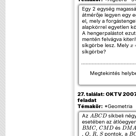
Egy 2 egység magass
átmérője legyen egy e
el, mely a forgástenge
alapkörrel egyetlen k
A hengerpalástot ezu
mentén felvágva kiterí
x
síkgörbe lesz. Mely
síkgörbe?
Megtekintés helyb
27. találat: OKTV 2007/
feladat
Témakör:
*Geometria (
A
B
C
D
Az
síkbeli nég
esetében az átlóegye
B
M
C
C
M
D
D
M
A
,
és
Q
R
S
B
,
,
,
pontok, a