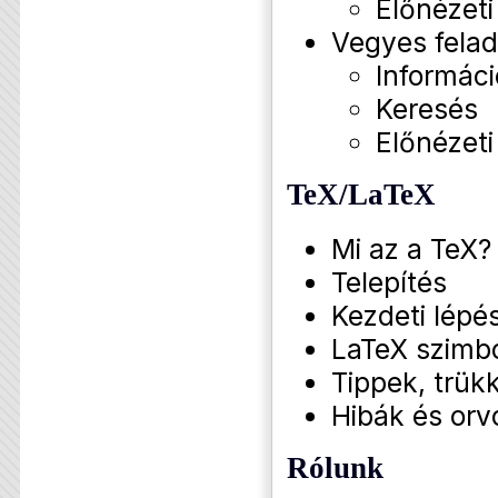
Előnézeti
Vegyes fela
Informáci
Keresés
Előnézeti
TeX/LaTeX
Mi az a TeX?
Telepítés
Kezdeti lépé
LaTeX szimb
Tippek, trükk
Hibák és orv
Rólunk