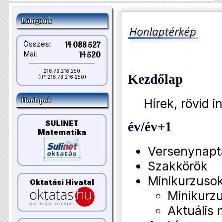
Látogatók
Összes:
14 088 527
Mai:
14 520
216.73.216.250
Kezdőlap
(IP: 216.73.216.250)
Hírek, rövid i
Honlapok
SULINET
év/év+1
Matematika
Versenynapt
Szakkörök
Minikurzuso
Oktatási Hivatal
Minikurzu
Aktuális 