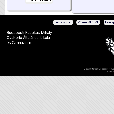
|
|
Impresszum
Közreműködők
Honlap
Budapesti Fazekas Mihály
Gyakorló Általános Iskola
és Gimnázium
Joomla template: szsnjm4-001 
www.sz