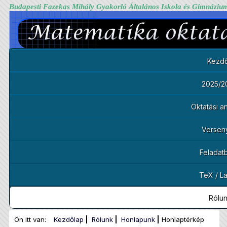
Budapesti Fazekas Mihály Gyakorló Általános Iskola és Gimnáziu
Kezdő
2025/2
Oktatási 
Versen
Feladat
TeX / L
Rólu
Ön itt van:
Kezdőlap
Rólunk
Honlapunk
Honlaptérkép