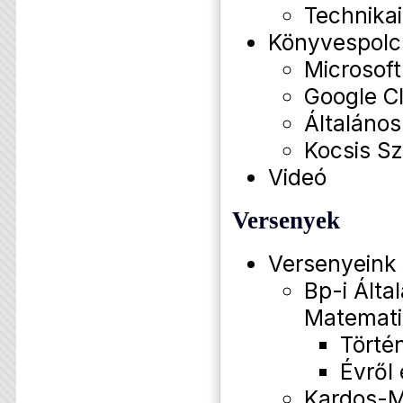
Technikai
Könyvespolc
Microsof
Google C
Általános
Kocsis Sz
Videó
Versenyek
Versenyeink
Bp-i Által
Matemati
Törté
Évről
Kardos-M