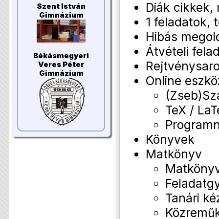
Diák cikkek
Szent István
Gimnázium
1 feladatok,
Hibás megol
Átvételi fela
Békásmegyeri
Rejtvénysar
Veres Péter
Gimnázium
Online eszk
(Zseb)Sz
TeX / La
Programny
Könyvek
Matkönyv
Matkönyv
Feladatg
Tanári ké
Közremű