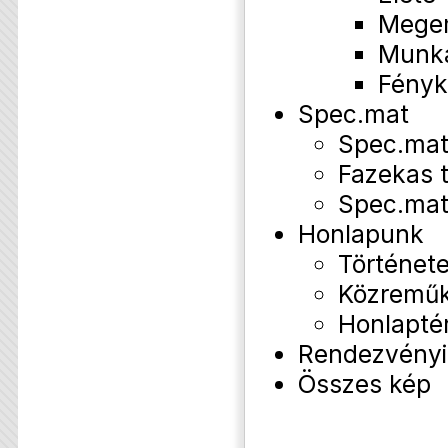
Mege
Munk
Fényk
Spec.mat
Spec.mat
Fazekas 
Spec.mat
Honlapunk
Történet
Közremű
Honlapté
Rendezvényi
Összes kép