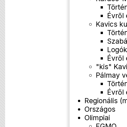
Törté
Évről
Kavics k
Törté
Szabá
Logó
Évről
"kis" Kav
Pálmay v
Törté
Évről
Regionális (
Országos
Olimpiai
EGMO