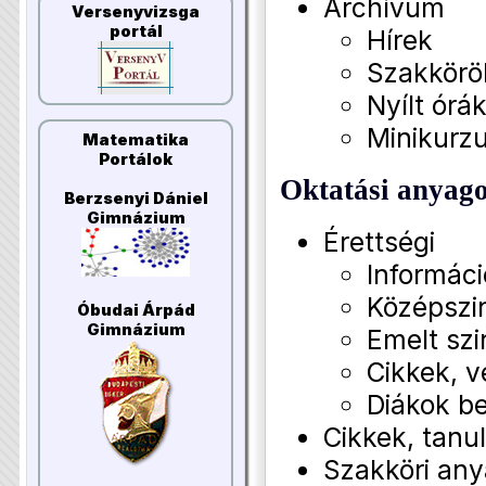
Archívum
Versenyvizsga
portál
Hírek
Szakkörö
Nyílt órá
Minikurz
Matematika
Portálok
Oktatási anyag
Berzsenyi Dániel
Gimnázium
Érettségi
Informác
Középszin
Óbudai Árpád
Gimnázium
Emelt szi
Cikkek, 
Diákok b
Cikkek, tan
Szakköri an