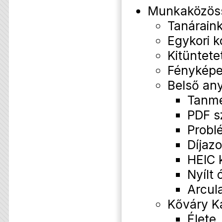
Munkaközös
Tanárain
Egykori k
Kitüntete
Fényképe
Belső an
Tanm
PDF s
Probl
Díjazo
HEIC 
Nyílt 
Arcul
Kőváry K
Élete