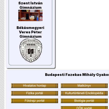
Szent István
Gimnázium
Békásmegyeri
Veres Péter
Gimnázium
Budapesti Fazekas Mihály Gyakor