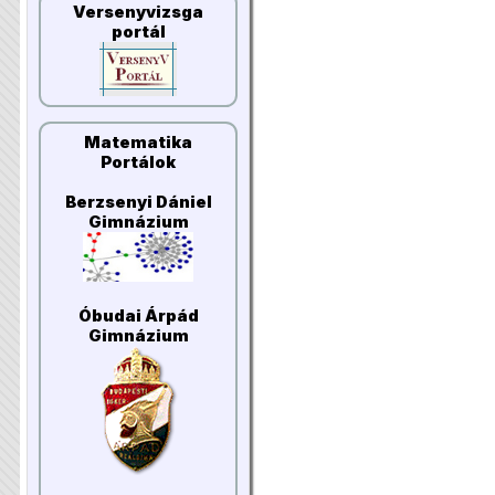
Versenyvizsga
portál
Matematika
Portálok
Berzsenyi Dániel
Gimnázium
Óbudai Árpád
Gimnázium