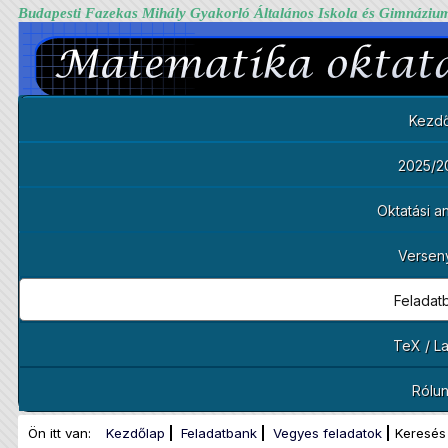
Budapesti Fazekas Mihály Gyakorló Általános Iskola és Gimnáziu
Kezdő
2025/2
Oktatási 
Versen
Feladat
TeX / L
Rólu
Ön itt van:
Kezdőlap
Feladatbank
Vegyes feladatok
Keresés