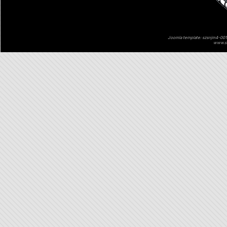
Joomla template: szsnjm4-001 
www.sz