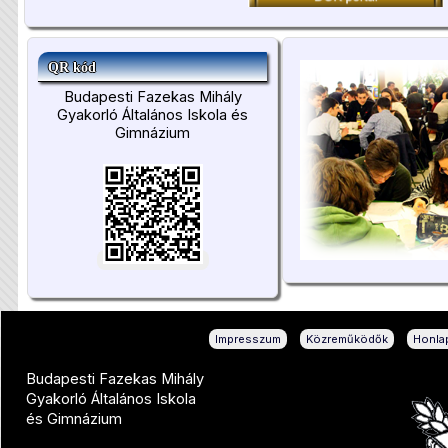
QR kód
Budapesti Fazekas Mihály
Gyakorló Általános Iskola és
Gimnázium
|
|
Impresszum
Közreműködők
Honlap
Budapesti Fazekas Mihály
Gyakorló Általános Iskola
és Gimnázium