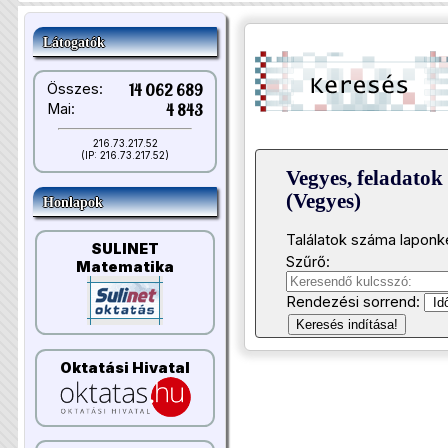
Látogatók
Összes:
14 062 689
Mai:
4 843
216.73.217.52
(IP: 216.73.217.52)
Vegyes, feladato
(Vegyes)
Honlapok
Találatok száma laponk
SULINET
Szűrő:
Matematika
Rendezési sorrend:
Keresés indítása!
Oktatási Hivatal