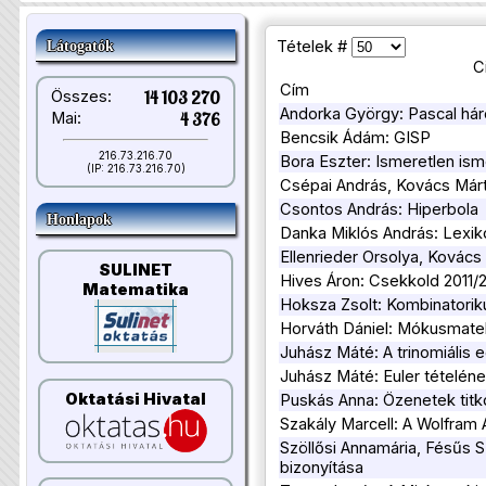
Tételek #
Látogatók
C
Cím
Összes:
14 103 270
Andorka György: Pascal h
Mai:
4 376
Bencsik Ádám: GISP
216.73.216.70
Bora Eszter: Ismeretlen is
(IP: 216.73.216.70)
Csépai András, Kovács Már
Csontos András: Hiperbola
Honlapok
Danka Miklós András: Lexik
Ellenrieder Orsolya, Kovács
SULINET
Hives Áron: Csekkold 2011/
Matematika
Hoksza Zsolt: Kombinatorik
Horváth Dániel: Mókusmatek
Juhász Máté: A trinomiális 
Juhász Máté: Euler tételén
Oktatási Hivatal
Puskás Anna: Özenetek titk
Szakály Marcell: A Wolfram 
Szöllősi Annamária, Fésűs Sz
bizonyítása