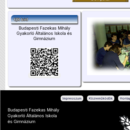
QR kód
Budapesti Fazekas Mihály
Gyakorló Általános Iskola és
Gimnázium
|
|
Impresszum
Közreműködők
Honlap
Budapesti Fazekas Mihály
Gyakorló Általános Iskola
és Gimnázium