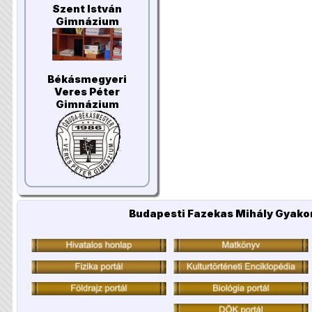
Szent István
Gimnázium
Békásmegyeri
Veres Péter
Gimnázium
Budapesti Fazekas Mihály Gyakor