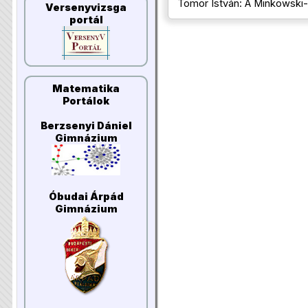
Tomor István: A Minkowski-
Versenyvizsga
portál
Matematika
Portálok
Berzsenyi Dániel
Gimnázium
Óbudai Árpád
Gimnázium