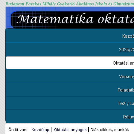
Budapesti Fazekas Mihály Gyakorló Általános Iskola és Gimnáziu
Kezdő
2025/2
Oktatási 
Versen
Feladat
TeX / L
Rólu
Ön itt van:
Kezdőlap
Oktatási anyagok
Diák cikkek, munkák