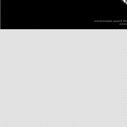
Joomla template: szsnjm4-001 
www.sz