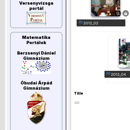
Versenyvizsga
portál
2012_02
Matematika
Portálok
Berzsenyi Dániel
Gimnázium
2012_04
Óbudai Árpád
Gimnázium
Title