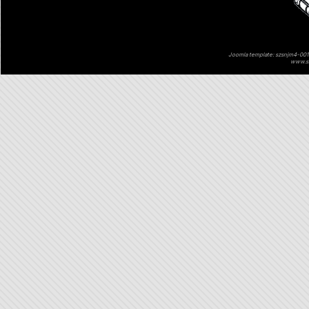
Joomla template: szsnjm4-001 
www.sz