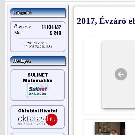
Látogatók
2017, Évzáró e
Összes:
14 104 137
Mai:
5 243
216.73.216.165
(IP: 216.73.216.165)
Honlapok
SULINET
Matematika
Oktatási Hivatal