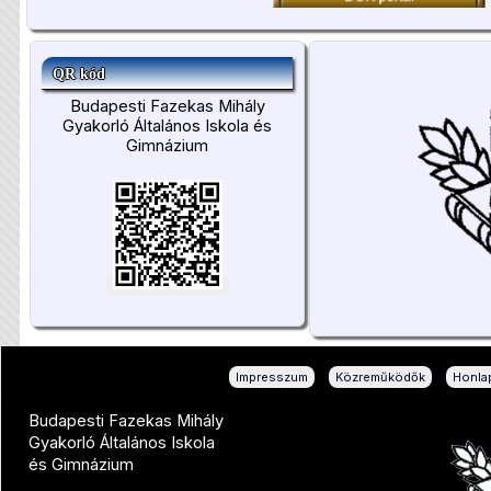
QR kód
Budapesti Fazekas Mihály
Gyakorló Általános Iskola és
Gimnázium
|
|
Impresszum
Közreműködők
Honlap
Budapesti Fazekas Mihály
Gyakorló Általános Iskola
és Gimnázium