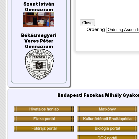
Szent István
Gimnázium
Close
Ordering
Békásmegyeri
Veres Péter
Gimnázium
Budapesti Fazekas Mihály Gyakor