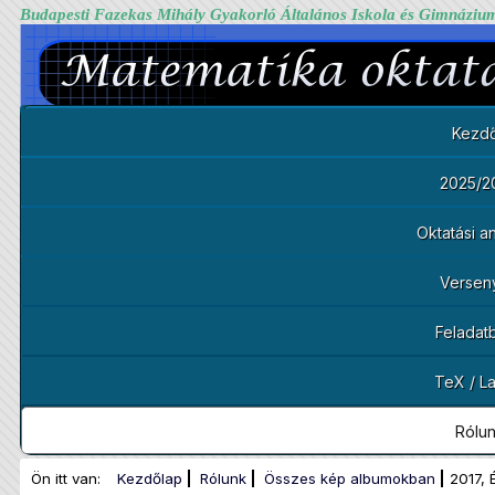
Budapesti Fazekas Mihály Gyakorló Általános Iskola és Gimnáziu
Kezdő
2025/2
Oktatási 
Versen
Feladat
TeX / L
Rólu
Ön itt van:
Kezdőlap
Rólunk
Összes kép albumokban
2017, 