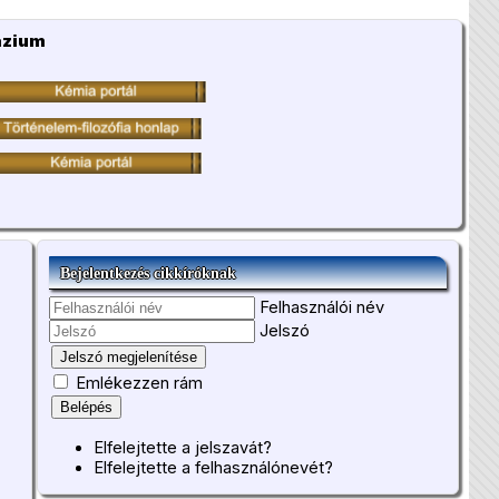
ázium
Bejelentkezés cikkíróknak
Felhasználói név
Jelszó
Jelszó megjelenítése
Emlékezzen rám
Belépés
Elfelejtette a jelszavát?
Elfelejtette a felhasználónevét?