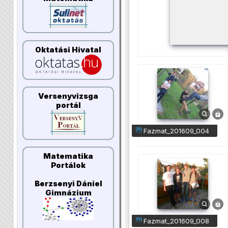
Oktatási Hivatal
Versenyvizsga
portál
fazmat_201609_004
Matematika
Portálok
Berzsenyi Dániel
Gimnázium
fazmat_201609_008