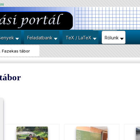
um
senyek
Feladatbank
TeX / LaTeX
Rólunk
, Fazekas tábor
 tábor