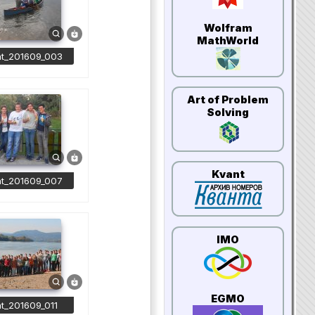
Wolfram
MathWorld
at_201609_003
Art of Problem
Solving
Kvant
at_201609_007
IMO
EGMO
at_201609_011