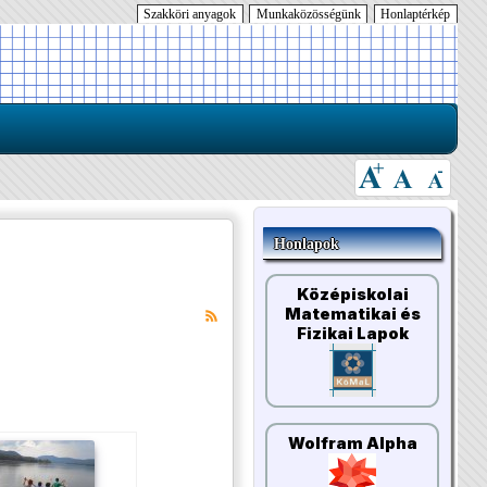
Szakköri anyagok
Munkaközösségünk
Honlaptérkép
Honlapok
Középiskolai
Matematikai és
Fizikai Lapok
Wolfram Alpha