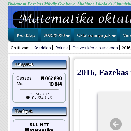
Budapesti Fazekas Mihály Gyakorló Általános Iskola és Gimnázi
Kezdőlap
2025/2026
Oktatási anyagok
Ver
Ön itt van:
Kezdőlap
Rólunk
Összes kép albumokban
2016
Látogatók
2016, Fazekas
Összes:
14 067 890
Mai:
10 044
216.73.216.37
(IP: 216.73.216.37)
Honlapok
SULINET
Matematika