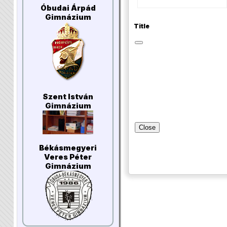
Óbudai Árpád
Gimnázium
Title
Szent István
Gimnázium
Close
Békásmegyeri
Veres Péter
Gimnázium