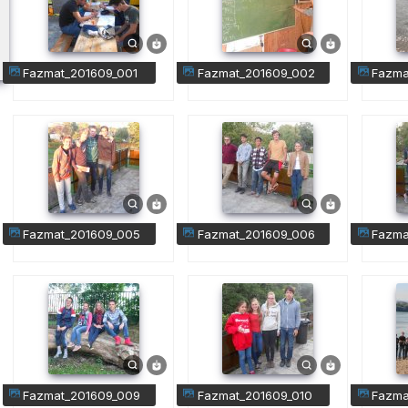
fazmat_201609_001
fazmat_201609_002
fazm
fazmat_201609_005
fazmat_201609_006
fazm
fazmat_201609_009
fazmat_201609_010
fazm